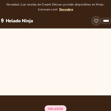
Novedad: ¡Las recetas de Creami Deluxe ya están disponibles en Ninja-
Icecream.com!
Descubro
🍦 Helado Ninja
HELADOS