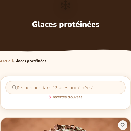
❄️
Glaces protéinées
Accueil
Glaces protéinées
3
recettes trouvées
🤍