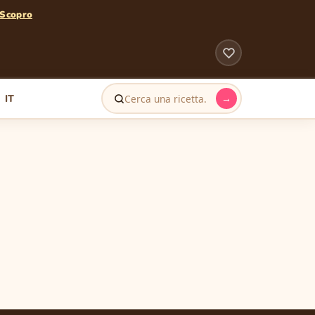
Scopro
IT
→