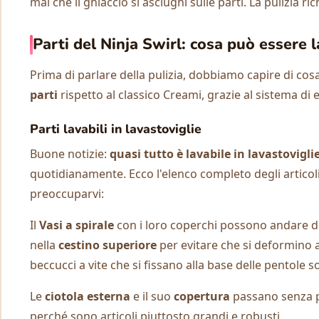
mai che il ghiaccio si asciughi sulle parti. La pulizia r
Parti del Ninja Swirl: cosa può essere 
Prima di parlare della pulizia, dobbiamo capire di cosa
parti
rispetto al classico Creami, grazie al sistema di 
Parti lavabili in lavastoviglie
Buone notizie:
quasi tutto è lavabile in lavastovigli
quotidianamente. Ecco l'elenco completo degli articoli
preoccuparvi:
Il
Vasi a spirale
con i loro coperchi possono andare di
nella
cestino superiore
per evitare che si deformino a
beccucci a vite che si fissano alla base delle pentole so
Le
ciotola esterna
e il suo
copertura
passano senza pr
perché sono articoli piuttosto grandi e robusti.