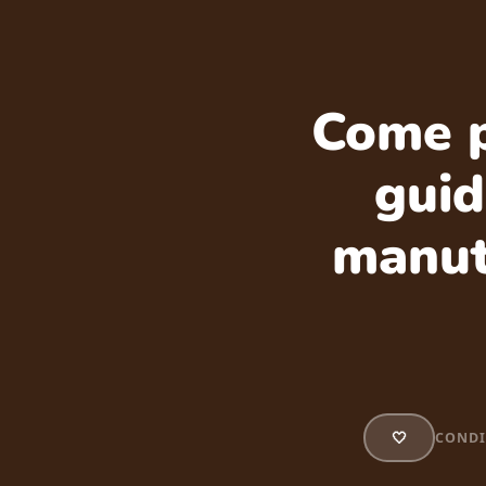
Come pu
guid
manut
🤍
CONDI