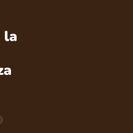
 la
za