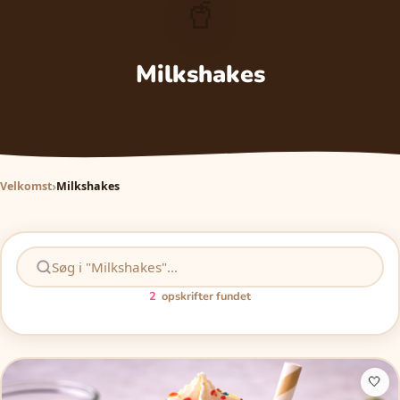
🥤
Milkshakes
Velkomst
Milkshakes
2
opskrifter fundet
🤍