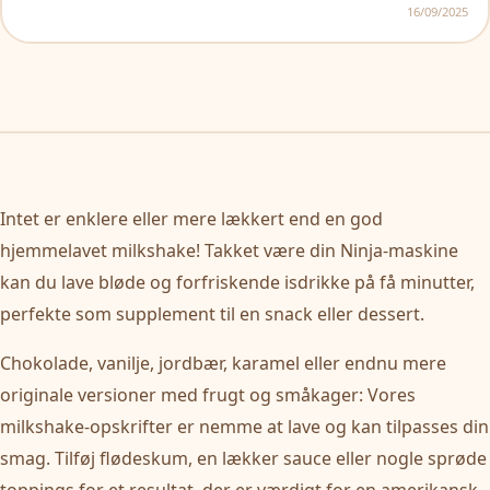
16/09/2025
Intet er enklere eller mere lækkert end en god
hjemmelavet milkshake! Takket være din Ninja-maskine
kan du lave bløde og forfriskende isdrikke på få minutter,
perfekte som supplement til en snack eller dessert.
Chokolade, vanilje, jordbær, karamel eller endnu mere
originale versioner med frugt og småkager: Vores
milkshake-opskrifter er nemme at lave og kan tilpasses din
smag. Tilføj flødeskum, en lækker sauce eller nogle sprøde
toppings for et resultat, der er værdigt for en amerikansk