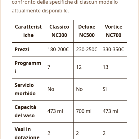
confronto delle specifiche di ciascun modello
attualmente disponibile.
Caratterist
Classico
Deluxe
Vortice
iche
NC300
NC500
NC700
Prezzi
180-200€
230-250€
330-350€
Programm
7
12
13
i
Servizio
No
No
Sì
morbido
Capacità
473 ml
700 ml
473 ml
del vaso
Vasi in
2
2
2
dotazione