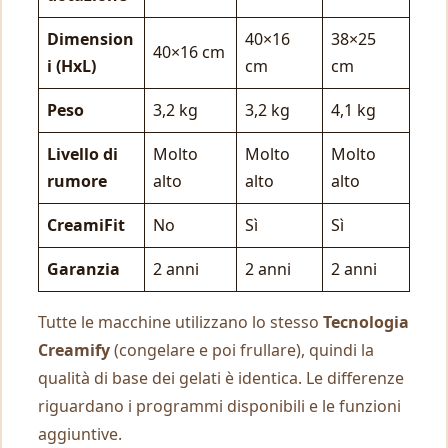
Dimension
40×16
38×25
40×16 cm
i (HxL)
cm
cm
Peso
3,2 kg
3,2 kg
4,1 kg
Livello di
Molto
Molto
Molto
rumore
alto
alto
alto
CreamiFit
No
Sì
Sì
Garanzia
2 anni
2 anni
2 anni
Tutte le macchine utilizzano lo stesso
Tecnologia
Creamify
(congelare e poi frullare), quindi la
qualità di base dei gelati è identica. Le differenze
riguardano i programmi disponibili e le funzioni
aggiuntive.