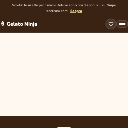
Novità: le ricette per Creami Deluxe sono ora disponibili su Ninja-
Icecream.com!
Scopro
🍦 Gelato Ninja